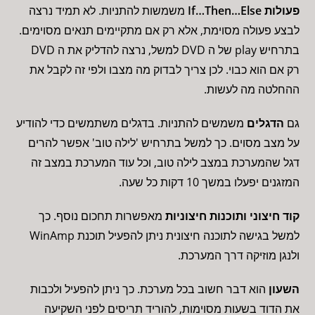
פעולות If…Then…Else
משמשות להתניות. לא תמיד נרצה
לבצע פעולה מסוימת, אלא רק אם מתקיימים תנאים מסוימים.
בתרחיש play של ה DVD למשל, נרצה להדליק את ה DVD
רק אם הוא כבוי. לכן צריך לבדוק מה מצבו ולפי זה לקבל את
ההחלטה מה לעשות.
גם
הדגלים
משמשים להתניות. בדגלים משתמשים כדי להודיע
על מצב מסוים. כך למשל בתרחיש 'לילה טוב' אפשר להרים
דגל שהמערכת במצב לילה טוב, וכל עוד המערכת במצב זה
המזגנים יפעלו במשך 10 דקות כל שעה.
קוד חיצוני ותוכנות חיצוניות
מאפשרות תחכום נוסף. כך
למשל בגישה לתוכנה חיצונית ניתן להפעיל תוכנת WinAmp
ולנגן מוזיקה דרך המערכת.
השעון
הוא דבר חשוב בכל מערכת. כך ניתן להפעיל ולכבות
את הדוד בשעות מסוימות, להוריד תריסים לפני השקיעה