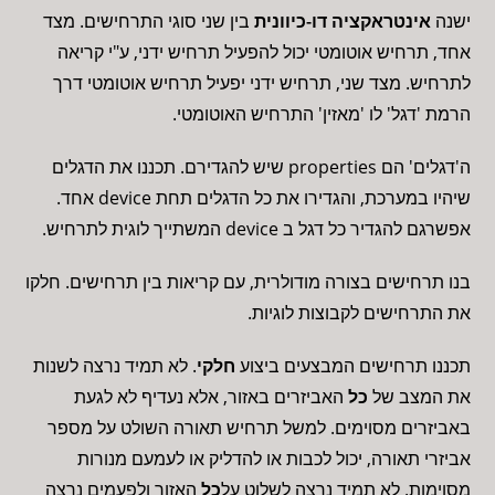
ישנה
אינטראקציה דו-כיוונית
בין שני סוגי התרחישים. מצד
אחד, תרחיש אוטומטי יכול להפעיל תרחיש ידני, ע"י קריאה
לתרחיש. מצד שני, תרחיש ידני יפעיל תרחיש אוטומטי דרך
הרמת 'דגל' לו 'מאזין' התרחיש האוטומטי.
ה'דגלים' הם properties שיש להגדירם. תכננו את הדגלים
שיהיו במערכת, והגדירו את כל הדגלים תחת device אחד.
אפשרגם להגדיר כל דגל ב device המשתייך לוגית לתרחיש.
בנו תרחישים בצורה מודולרית, עם קריאות בין תרחישים. חלקו
את התרחישים לקבוצות לוגיות.
תכננו תרחישים המבצעים ביצוע
חלקי
. לא תמיד נרצה לשנות
את המצב של
כל
האביזרים באזור, אלא נעדיף לא לגעת
באביזרים מסוימים. למשל תרחיש תאורה השולט על מספר
אביזרי תאורה, יכול לכבות או להדליק או לעמעם מנורות
מסוימות. לא תמיד נרצה לשלוט על
כל
האזור ולפעמים נרצה