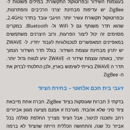
בעוצמות השידור ובפרוטוקול התקשורת. במילים פשוטות ל-
ZigBee יש עדיפות מבחינת יצרני הרכיבים והפתרונות,
ובפרוטוקול תקשורת עשיר יותר. הזיגבי עובד בתדר 2.4GHz,
שהוא תדר משותף גם ל WiFi ול- Bluetooth. במקרים
מסוימים זה יכול ליצור הפרעות, ורוב היצרנים משתמשים
במאפיינים המאפשרים לטכנולוגיות לעבוד יחדיו. ל- ZWAVE
יש יתרון מבחינת עוצמת השידור. בגלל תדר השידור הנמוך
יותר, באותה עוצמת שידור ה- ZWAVE יגיע לטווח גדול יותר.
תדר ה ZWAVE בעייתי לשימוש בארץ, ולכן החלטתי לבדוק את
ה- ZigBee
זיגבי בית חכם אלחוטי – בחירת הציוד
בדקתי 3 חברות שעוסקות בציוד ZigBee. חברה אחת מייבאת
ציוד סיני שלא אהבתי. מערכת זו אמנם מציעה מגוון אביזרים
רחב ותוכנה לניטור, אבל הציוד מצריך החלפת סוללה בכל
אביזר כל שנה, והתחושה הכללית הייתה שהציוד לא ברמה