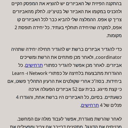
בהתקנה הפיזית של האביזרים יש להוציא את המפסק הקיים
ולהכניס במקומו את האביזר של בטיצ'ינו. לחלק מהאביזרים
צריך קו אפס. ההמלצה שלי להביא כבר לכל האביזרים קו
אפס, למקרה שהיחידה תוחלף בעתיד. כל יחידה תופסת 2
מקומות.
כדי להגדיר אביזרים ברשת יש להגדיר תחילה יחידה שתהיה
coordinator, ולאחר מכן פותחים את הרשת ומשייכים
אביזרים. לאחר מכן אפשר להגדיר כפתורי
תרחישים
. כל
ההגדרות מתבצעות בלחיצה על כפתורי Network ו- Learn
ביחידות. בסה"כ אחרי שקולטים את הרעיון התהליך פשוט, אם
כי קצת מייגע. בבית עם 52 אביזרים הפעולה ארכה
כשעתיים. בסיום, כל האביזרים היו ברשת אחת, והוגדרו 4
פנלים של 4
תרחישים
.
לאחר שהרשת מוגדרת, אפשר לעבוד מולה עם המחשב.
מכניסים את הדונגל, מתקינים דרייבר אם צריך ומפעילים את