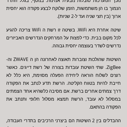
מכך המערכות סובלות מבעית אמינות. בנוסף, בגלל התדר
הנמוך בו הן משתמשות, הזמן שלוקח לבצע פקודה הוא יחסית
ארוך (בין חצי שניה ועד ל-2 שניות).
שיטה אחרת היא WiFi. בשיטה זו רשת ה WiFi צריכה להגיע
לכל מקום בבית. כדי לפצות על המרחקים הנדרשים האביזרים
נדרשים לשדר בעוצמה יחסית גבוהה.
השיטות שהולכות וצוברות תאוצה לאחרונה הן ה ZWAVE וה-
ZigBee. שתי השיטת עובדות בצורה של רשת דייגים. כאשר
רוצים לשלוח הוראה ליחידה הפעלה מסוימת, היא כלל לא
חייבת להיות בטווח הקליטה. הרשת תדע לנתב את הפקודה
דרך צמתים אחרים ברשת. אם מסיבה כלשהיא אחד הצמתים
במסלול לא עובד, הרשת תמצא מסלול חלופי ותנתב את
הפקודה בהתאם.
ההבדלים בין 2 השיטות הם ביצרני הרכיבים בתדרי העבודה,