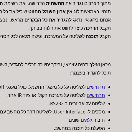
מתוך הצרכים נגדיר את
התשתית
הדרושה, ואת רשימת
הר
תזמין באמצעות לוג-אין
ארון חשמל מחווט
שיכיל את כל ה
אנחנו בלוג-אין נדאג
להגדיר את כל הבקרים
מראש, ונבצ
תקבל
הדרכה
כיצד לחווט את הלוח בביתך.
תקבל
תוכנה
לשליטה על המערכת, וגישה מלאה לכל הסרט
מכאן ואילך תהיה עצמאי, ובידך יהיו כל הכלים להגדיר, לשנו
תוכל להגדיר בעצמך:
תרחישים
לשליטה על כל מעגלי החשמל, כולל מעגלי on/off, דימרים ותריסים.
תרחישים
לשליטה על מערכת הקול או ציוד IR אחר.
שליטה על אביזרים ב RS232.
מסכים ל- User Interface, לשליטה דרך כל מחשב עם מע' הפעלה Windows ברשת, דרך טלפונים חכמים ודרך טאבלטים.
חיבור
גלאים
שונים.
הפעלת כל תוכנה במחשב.